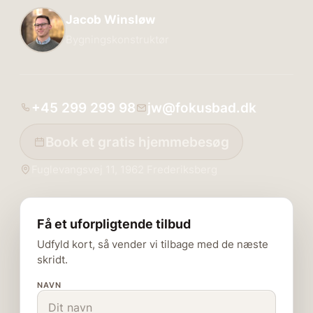
Jacob Winsløw
Bygningskonstruktør
+45 299 299 98
jw@fokusbad.dk
Book et gratis hjemmebesøg
Fuglevangsvej 11, 1962 Frederiksberg
Få et uforpligtende tilbud
Udfyld kort, så vender vi tilbage med de næste
skridt.
NAVN