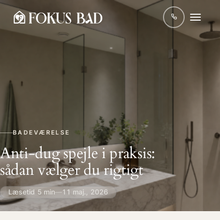
BADEVÆRELSE
Anti-dug spejle i praksis:
sådan vælger du rigtigt
Læsetid 5 min
—
11 maj., 2026