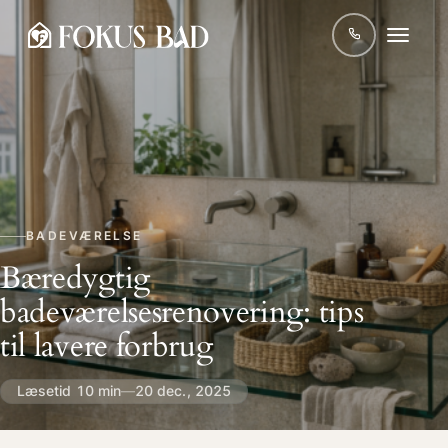
BADEVÆRELSE
Bæredygtig
badeværelsesrenovering: tips
til lavere forbrug
Læsetid 10 min
—
20 dec., 2025