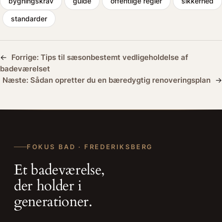
bygningskrav
guide
offentlige regler
sikkerhed
standarder
←
Forrige:
Tips til sæsonbestemt vedligeholdelse af
badeværelset
Næste:
Sådan opretter du en bæredygtig renoveringsplan
→
FOKUS BAD · FREDERIKSBERG
Et badeværelse,
der holder i
generationer.