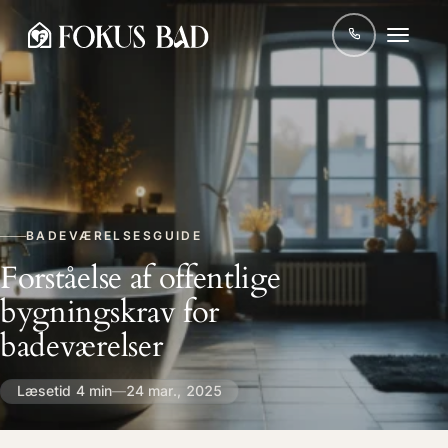
BADEVÆRELSESGUIDE
Forståelse af offentlige
bygningskrav for
badeværelser
Læsetid 4 min
—
24 mar., 2025