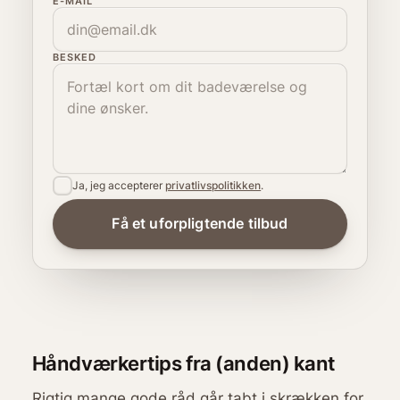
E-MAIL
BESKED
Ja, jeg accepterer
privatlivspolitikken
.
Håndværkertips fra (anden) kant
Rigtig mange gode råd går tabt i skrækken for