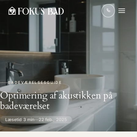
BADEVÆRELSESGUIDE
Optimering af akustikken på
badeværelset
Læsetid 3 min
—
22 feb., 2025