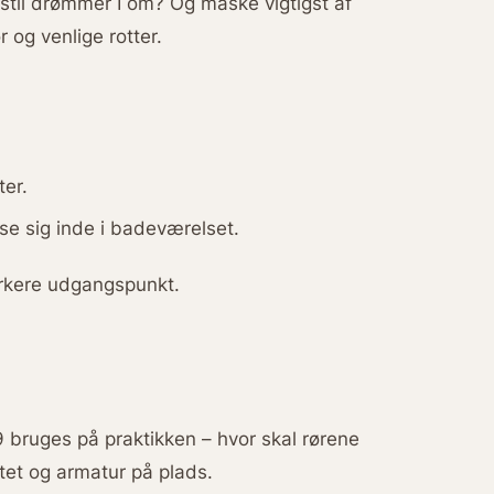
 stil drømmer I om? Og måske vigtigst af
 og venlige rotter.
ter.
se sig inde i badeværelset.
ærkere udgangspunkt.
bruges på praktikken – hvor skal rørene
itet og armatur på plads.