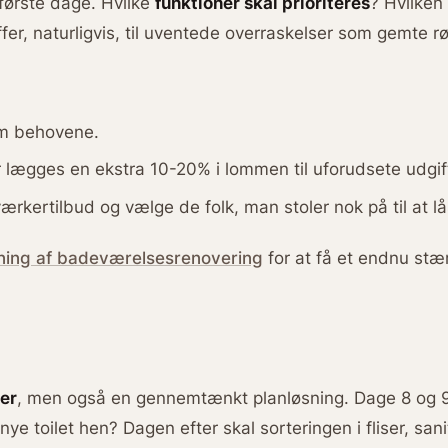
første dage. Hvilke
funktioner skal prioriteres
? Hvilken
fer, naturligvis, til uventede overraskelser som gemte rør
om behovene.
lægges en ekstra 10-20% i lommen til uforudsete udgif
kertilbud og vælge de folk, man stoler nok på til at lå
ning af badeværelsesrenovering
for at få et endnu st
ser
, men også en gennemtænkt planløsning. Dage 8 og 9 
ye toilet hen? Dagen efter skal sorteringen i fliser, san