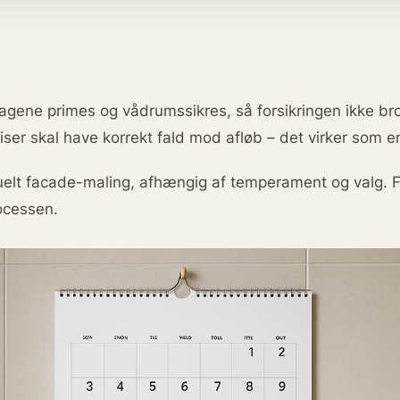
lagene primes og vådrumssikres, så forsikringen ikke br
iser skal have korrekt fald mod afløb – det virker som e
tuelt facade-maling, afhængig af temperament og valg. F
ocessen.