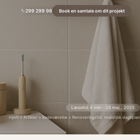
299 299 98
Book en samtale om dit projekt
Læsetid 4 min
—
24 maj., 2025
Hjem
»
Artikler
»
Badeværelse
»
Renoveringstid: realistisk dagsplan