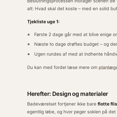
Beslutningsprocessen indtager scenen de 
alt: Hvad skal det koste – med en solid buf
Tjekliste uge 1:
Første 2 dage går med at blive enige 
Næste to dage drøftes budget – og der 
Ugen rundes af med at indhente håndvær
Du kan med fordel læse mere om
planlæg
Herefter: Design og materialer
Badeværelset fortjener ikke bare
flotte fli
egentlig løbe, og hvor peger soklen på det n