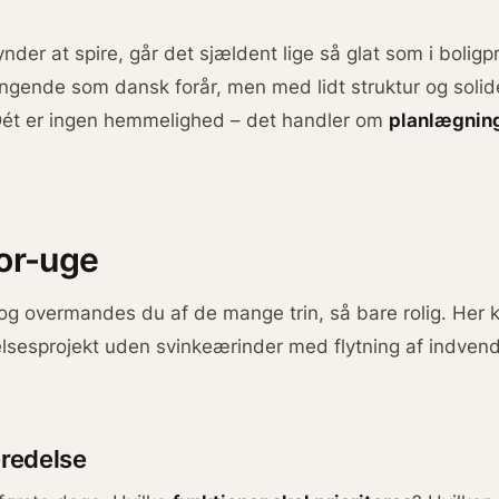
er at spire, går det sjældent lige så glat som i boli
ingende som dansk forår, men med lidt struktur og solide 
Dét er ingen hemmelighed – det handler om
planlægnin
for-uge
, og overmandes du af de mange trin, så bare rolig. He
sesprojekt uden svinkeærinder med flytning af indvend
eredelse