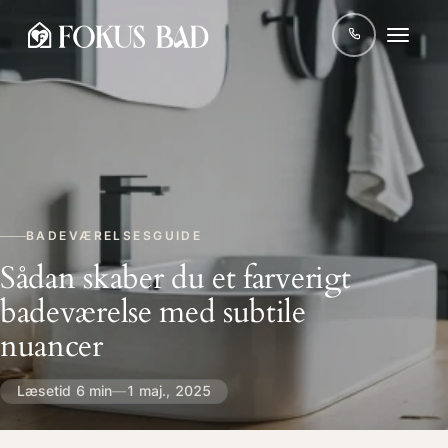
BADEVÆRELSESGUIDE
Sådan skaber du et farverigt
badeværelse med subtile
nuancer
Læsetid 6 min
—
1 maj., 2025